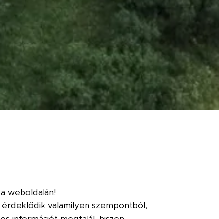
a weboldalán!
ak érdeklődik valamilyen szempontból,
s információt megtalál, hiszen