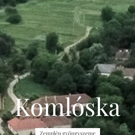
Komlóska
Zemplén gyöngyszeme