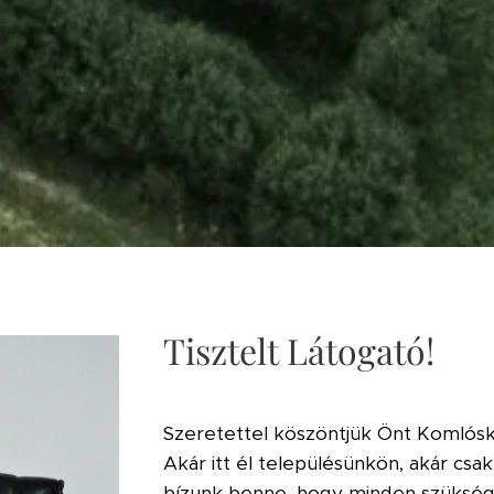
Tisztelt Látogató!
Szeretettel köszöntjük
Önt
Komlósk
Akár itt él településünkön, akár cs
bízunk benne, hogy minden szüksége