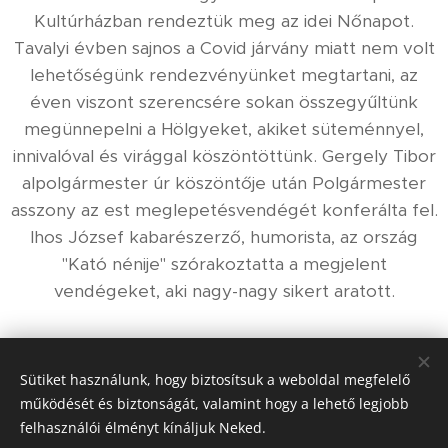
Kultúrházban rendeztük meg az idei Nőnapot.
Tavalyi évben sajnos a Covid járvány miatt nem volt
lehetőségünk rendezvényünket megtartani, az
éven viszont szerencsére sokan összegyűltünk
megünnepelni a Hölgyeket, akiket süteménnyel,
innivalóval és virággal köszöntöttünk. Gergely Tibor
alpolgármester úr köszöntője után Polgármester
asszony az est meglepetésvendégét konferálta fel.
Ihos József kabarészerző, humorista, az ország
"Kató nénije" szórakoztatta a megjelent
vendégeket, aki nagy-nagy sikert aratott.
Share
Sütiket használunk, hogy biztosítsuk a weboldal megfelelő
működését és biztonságát, valamint hogy a lehető legjobb
felhasználói élményt kínáljuk Neked.