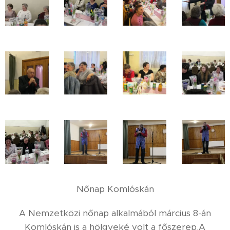
Nőnap Komlóskán
A Nemzetközi nőnap alkalmából március 8-án
Komlóskán is a hölgyeké volt a főszerep.A