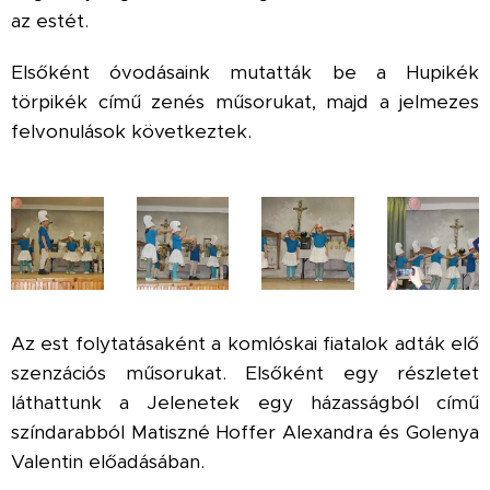
az estét.
Elsőként óvodásaink mutatták be a Hupikék
törpikék című zenés műsorukat, majd a jelmezes
felvonulások következtek.
Az est folytatásaként a komlóskai fiatalok adták elő
szenzációs műsorukat. Elsőként egy részletet
láthattunk a Jelenetek egy házasságból című
színdarabból Matiszné Hoffer Alexandra és Golenya
Valentin előadásában.