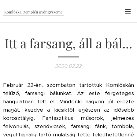
Komlóska, Zemplén gyöngyszeme
Itt a farsang, áll a bál...
2020.02.22
Február 22-én, szombaton tartottuk Komlóskán
télűző, farsangi bálunkat. Az este fergeteges
hangulatban telt el. Mindenki nagyon jól érezte
magát, kezdve a kicsiktől egészen az idősebb
korosztályig. Fantasztikus műsorok, jelmezes
felvonulás, szendvicsek, farsangi fánk, tombola,
végül hajnalig tartó mulatság tette feledhetetlenné