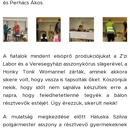
és Perhács Ákos.
A fiatalok mindent elsöprő produkciójukat a Z'zi
Labor és a Veresegyházi asszonykórus slágerével, a
Honky Tonk Womannel zárták, aminek akkora
sikere volt, hogy vissza is tapsolták őket. Köszönjük
nekik, hogy időt nem sajnálva készültek erre a
napra, hogy feledhetetlenné tegyék a bálon
résztvevők estéjét. Úgy érezzük, sikerült nekik!
A mulatság megkezdése előtt Haluska Szilvia
polgármester asszony a résztvevő gyermekeknek