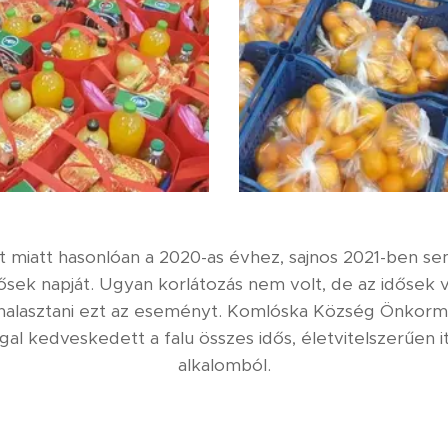
zet miatt hasonlóan a 2020-as évhez, sajnos 2021-ben s
ősek napját. Ugyan korlátozás nem volt, de az idősek
lhalasztani ezt az eseményt. Komlóska Község Önkormá
l kedveskedett a falu összes idős, életvitelszerűen i
alkalomból.