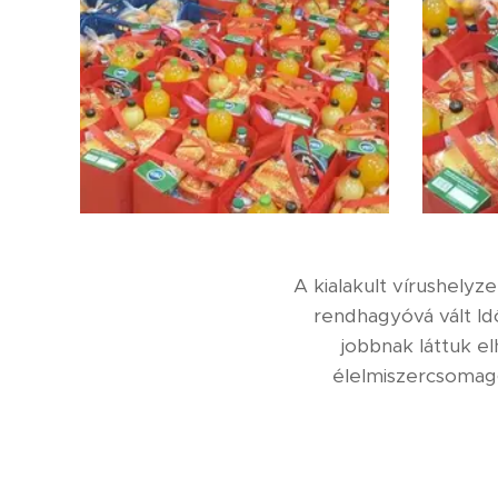
A kialakult vírushely
rendhagyóvá vált Id
jobbnak láttuk e
élelmiszercsomagga