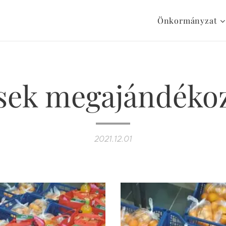
Önkormányzat
sek megajándéko
2021.12.01