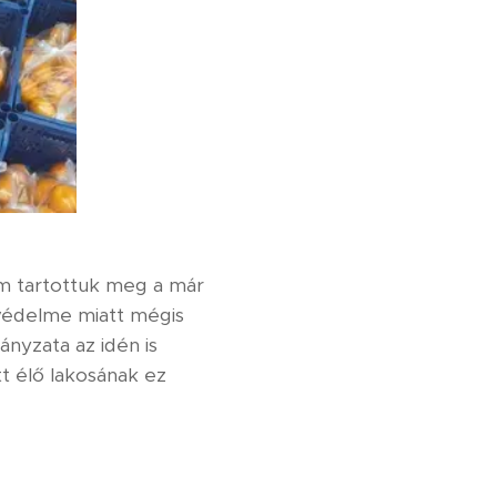
em tartottuk meg a már
 védelme miatt mégis
nyzata az idén is
tt élő lakosának ez